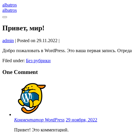
Skip
albatros
to
albatros
content
Menu
Toggle
Привет, мир!
admin
|
Posted on
29.11.2022
|
Добро пожаловать в WordPress. Это ваша первая запись. Отреда
Filed under:
Без рубрики
Post
One
Comment
Navigation
Комментатор WordPress
29 ноября, 2022
Привет! Это комментарий.